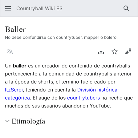
Countryball Wiki ES
Busc
Baller
No debe confundirse con countrytuber, mapper o bolero.
Idioma
Descargar en P
Vigilar
Ver 
Un
baller
es un creador de contenido de countryballs
perteneciente a la comunidad de countryballs anterior
a la época de shorts, el termino fue creado por
ItzSerpi
, teniendo en cuenta la
División histórica-
categórica
. El auge de los
countrytubers
ha hecho que
muchos de sus usuarios abandonen YouTube.
Etimología