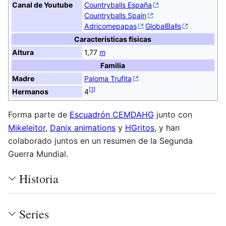
Canal de Youtube
Countryballs España
Countryballs Spain
Adricomepapas
GlobalBalls
Características físicas
Altura
1,77
m
Familia
Madre
Paloma Trufita
[
1
]
Hermanos
4
Forma parte de
Escuadrón CEMDAHG
junto con
Mikeleitor
,
Danix animations
y
HGritos
, y han
colaborado juntos en un resumen de la Segunda
Guerra Mundial.
Historia
Series