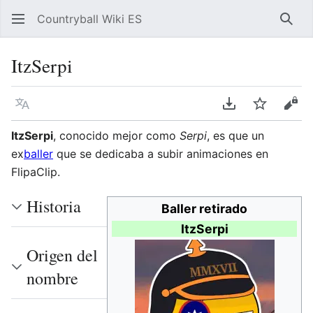
Countryball Wiki ES
Busc
ItzSerpi
Idioma
Descargar en P
Vigilar
Ver 
ItzSerpi
, conocido mejor como
Serpi
, es que un
ex
baller
que se dedicaba a subir animaciones en
FlipaClip.
Historia
Baller retirado
ItzSerpi
Origen del
nombre