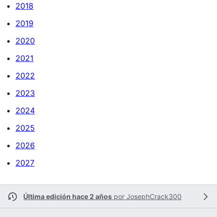
2018
2019
2020
2021
2022
2023
2024
2025
2026
2027
Última edición hace 2 años
por
JosephCrack300